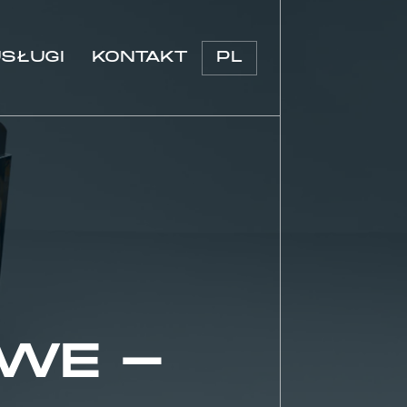
SŁUGI
KONTAKT
PL
KSPOZYCYJNE
CIĘCIE LASEREM CO2 – LASEROWA OBRÓBKA TWORZY
LERSKIE
SZTUCZNYCH
 REKLAMOWE
OWE
DRUK UV
APTEK
FREZOWANIE CNC W DREWNIE I PLEXI
RESTAURACJI
GIĘCIE TERMICZNE TWORZYW SZTUCZNYCH / PLEXI
 SKLEPÓW ODZIEŻOWYCH
GRAWEROWANIE LASEROWE
ELOWE, PRODUCENT MEBLI DO HOTELI
PRODUKCJA MEBLI
 MEBLI SKLEPOWYCH NA WYMIAR /
PRODUKCJA REKLAMY
OWE -
YCH
PROJEKTOWANIE MEBLI
RGOWE
PROJEKTOWANIE POS