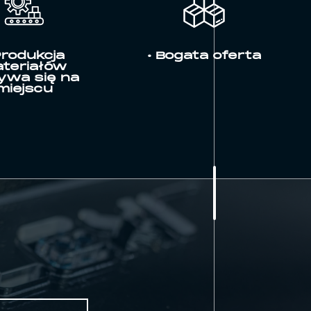
Produkcja
• Bogata oferta
teriałów
ywa się na
miejscu