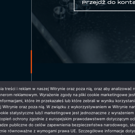
Przejdź do kont
ADRES
 treści i reklam w naszej Witrynie oraz poza nią, oraz aby analizować ru
nerom reklamowym. Wyrażenie zgody na pliki cookie marketingowe jest
UL. BATOROWSKA 3
nformacjami, które im przekazałeś lub które zebrali w wyniku korzystan
62-081 WYSOGOTOW
ej Witrynie oraz poza nią. W związku z wykorzystywaniem w Witrynie n
i cookie statystyczne lub/i marketingowe jest jednoznaczne z wyrażenie
ni stopień ochrony zgodnie z europejskim prawodawstwem dotyczącym o
dze publiczne do celów zapewnienia bezpieczeństwa narodowego, sku
ycznie równoważne z wymogami prawa UE. Szczegółowe informacje doty