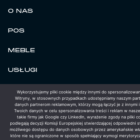
O NAS
POS
MEBLE
USŁUGI
KONTAKT
Wykorzystujemy pliki cookie między innymi do spersonalizowania
Witryny, w stosownych przypadkach udostępniamy naszym part
danych partnerom reklamowym, którzy mogą łączyć je z innymi i
POLITYKA PRYWATNOŚCI
Twoich danych w celu spersonalizowania treści i reklam w nasz
takie firmy jak Google czy LinkedIn, wyrażenie zgody na plik
podlegają decyzji Komisji Europejskiej stwierdzającej odpowied
możliwego dostępu do danych osobowych przez amerykańskie wła
które nie są ograniczone w sposób spełniający wymogi merytor