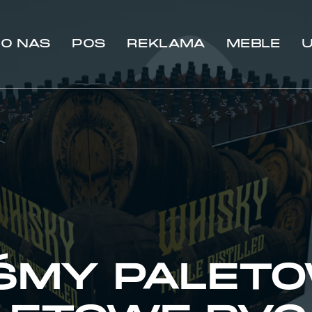
O NAS
POS
REKLAMA
MEBLE
U
EKSPOZYTOR DO APTEK
KASETONY REKLAMOWE
GABLOTY E
EKSPOZYTOR NA E-PAPIEROSY
KASETONY TEKSTYLNE
LADY JUBI
EKSPOZYTORY NALADOWE
LITERY 3D PRZESTRZENNE –
LADY KAS
EKSPOZYTORY ZE SKLEJKI DREWNIANEJ
LITERY Z PLEXI
MEBLE DO 
KRAWAT REKLAMOWY
PYLONY REKLAMOWE
MEBLE DO 
LISTWY CENOWE
SEMAFOR REKLAMOWY
MEBLE DO
MATERIAŁY POS (POINT OF SALE)
MEBLE HOT
OBUDOWY MASZYN
PRODUCENT
AŚMY PALET
OWIJKI PALETOWE
ODZIEŻOW
PODSTAWKI WYDAWCZE
MEBLE TA