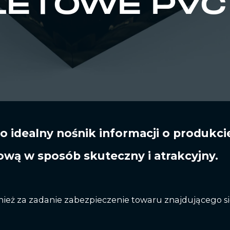
LETOWE PVC
PUDEŁKA I POJEMNIKI Z PLEXI NA WYM
SHOP-IN-S
SHELFSTOPPER
STOISKA T
STOJAKI I STANDY REKLAMOWE
STOJAK NA ALKOHOL
STOJAK NA KOSMETYKI
STOJAKI Z PLEXI NA ULOTKI A4, A5, A6
STOJAK NA WINO
WYSPA EKSPOZYCYJNA
to idealny nośnik informacji o produkc
ową w sposób skuteczny i atrakcyjny.
ież za zadanie zabezpieczenie towaru znajdującego się