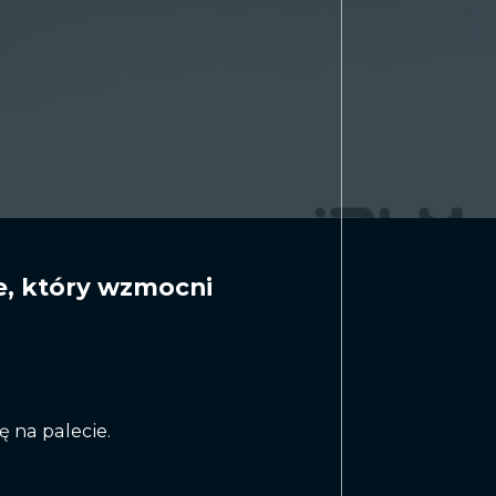
IAR
HOP
SITODRUK
ARGOWE
ie, który wzmocni
 na palecie.