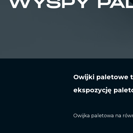
WYSPY PA
Owijki paletowe 
ekspozycję palet
Owijka paletowa na równ